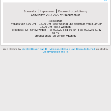
|
|
Startseite
Impressum
Datenschutzerklärung
Copyright © 2013-2026 by Breddeschule
Sekretariat:
- freitags von 8.00 Uhr – 13.00 Uhr (jede Woche) und dienstags von 8.00 Uhr
– 13.00 Uhr (alle 2 Wochen) -
- Breddestr. 32 - 58452 Witten - Tel: 02302 / 5 81 56 40 - Fax: 02302/5 81 47
56 40
- breddeschule (at) schule-witten.de -
Web-Hosting by
CreativeDesign and IT - Mediengestaltung und Computertechnik
created by
CreativeDesign and IT
.