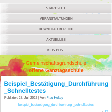
STARTSEITE
VERANSTALTUNGEN
DOWNLOAD BEREICH
AKTUELLES
KIDS POST
Gemeinschaftsgrundschule
offene Ganztagsschule
Beispiel_Bestätigung_Durchführung
_Schnelltestes
Publiziert
28. Juli 2022
|
Von
Frau Holtey
beispiel_bestaetigung_durchfuehrung-_schnelltestes
«
12