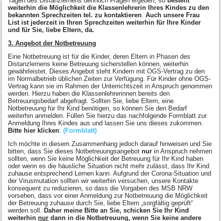
Tagen des Distanzlernens dennoch Fragen ergeben, so
besteht
weiterhin die Möglichkeit die Klassenlehrerin Ihres Kindes zu den
bekannten Sprechzeiten tel. zu kontaktieren
.
Auch unsere Frau
List ist jederzeit in Ihren Sprechzeiten weiterhin für Ihre Kinder
und für Sie, liebe Eltern, da.
3. Angebot der Notbetreuung
Eine Notbetreuung ist für die Kinder, deren Eltern in Phasen des
Distanzlernens keine Betreuung sicherstellen können, weiterhin
gewährleistet. Dieses Angebot steht Kindern mit OGS-Vertrag zu den
im Normalbetrieb üblichen Zeiten zur Verfügung. Für Kinder ohne OGS-
Vertrag kann sie im Rahmen der Unterrichtszeit in Anspruch genommen
werden. Hierzu haben die Klassenlehrerinnen bereits den
Betreuungsbedarf abgefragt. Sollten Sie, liebe Eltern, eine
Notbetreuung für Ihr Kind benötigen, so können Sie den Bedarf
weiterhin anmelden. Füllen Sie hierzu das nachfolgende Formblatt zur
Anmeldung Ihres Kindes aus und lassen Sie uns dieses zukommen.
Bitte hier klicken
:
(Formblatt)
Ich möchte in diesem Zusammenhang jedoch darauf hinweisen und Sie
bitten, dass Sie dieses Notbetreuungsangebot
nur
in Anspruch nehmen
sollten, wenn Sie keine Möglichkeit der Betreuung für Ihr Kind haben
oder wenn es die häusliche Situation nicht mehr zulässt, dass Ihr Kind
zuhause entsprechend Lernen kann. Aufgrund der Corona-Situation und
der Virusmutation sollten wir weiterhin versuchen, unsere Kontakte
konsequent zu reduzieren, so dass die Vorgaben des MSB NRW
vorsehen, dass vor einer Anmeldung zur Notbetreuung die Möglichkeit
der Betreuung zuhause durch Sie, liebe Eltern „sorgfältig geprüft“
werden soll.
Daher meine Bitte an Sie, schicken Sie Ihr Kind
weiterhin
nur
dann in die Notbetreuung, wenn Sie keine andere