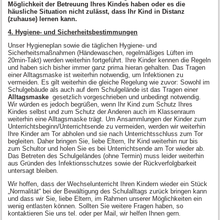
Möglichkeit der Betreuung Ihres Kindes haben oder es die
häusliche Situation nicht zulässt, dass Ihr Kind in Distanz
(zuhause) lernen kann.
4. Hygiene- und Sicherheitsbestimmungen
Unser Hygieneplan sowie die täglichen Hygiene- und
Sicherheitsmaßnahmen (Händewaschen, regelmäßiges Lüften im
20min-Takt) werden weiterhin fortgeführt. Ihre Kinder kennen die Regeln
und haben sich bisher immer ganz prima hieran gehalten. Das Tragen
einer Alltagsmaske ist weiterhin notwendig, um Infektionen zu
vermeiden. Es gilt weiterhin die gleiche Regelung wie zuvor: Sowohl im
Schulgebäude als auch auf dem Schulgelände ist das Tragen einer
Alltagsmaske
gesetzlich vorgeschrieben und unbedingt notwendig.
Wir würden es jedoch begrüßen, wenn Ihr Kind zum Schutz Ihres
Kindes selbst und zum Schutz der Anderen auch im Klassenraum
weiterhin eine Alltagsmaske trägt. Um Ansammlungen der Kinder zum
Unterrichtsbeginn/Unterrichtsende zu vermeiden, werden wir weiterhin
Ihre Kinder am Tor abholen und sie nach Unterrichtsschluss zum Tor
begleiten. Daher bringen Sie, liebe Eltern, Ihr Kind weiterhin nur bis
zum Schultor und holen Sie es bei Unterrichtsende am Tor wieder ab.
Das Betreten des Schulgeländes (ohne Termin) muss leider weiterhin
aus Gründen des Infektionsschutzes sowie der Rückverfolgbarkeit
untersagt bleiben.
Wir hoffen, dass der Wechselunterricht Ihren Kindern wieder ein Stück
„Normalität“ bei der Bewältigung des Schulalltags zurück bringen kann
und dass wir Sie, liebe Eltern, im Rahmen unserer Möglichkeiten ein
wenig entlasten können. Sollten Sie weitere Fragen haben, so
kontaktieren Sie uns tel. oder per Mail, wir helfen Ihnen gern.