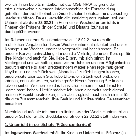
wie ich Ihnen bereits mitteilte, hat das MSB NRW aufgrund der
erfreulicherweise sinkenden Infektionszahlen die Entscheidung
getroffen, den Schulbetrieb an Grundschulen behutsam und vorsichtig
wieder zu öffnen. Da es weiterhin gilt umsichtig vorzugehen, soll der
Unterricht
ab dem 22.02.21
in Form eines
Wechselunterrichts
in
Phasen der Präsenz (in der Schule) und Distanz (zuhause)
durchgeführt werden.
Im Rahmen unserer Schulkonferenz am 18.02.21 wurden die
rechtlichen Vorgaben für diesen Wechselunterricht erläutert und unser
Konzept zum Wechselunterricht vorgestellt und beschlossen. Bei
unserer Konzeptentwicklung standen die Vorteile, die unser Konzept für
Ihre Kinder und auch für Sie, liebe Eltern, mit sich bringt, im
Vordergrund und wir hoffen, dass wir im Rahmen unserer Möglichkeiten
dadurch einerseits allen Breddekindern wieder einen regelmäßigeren
Rhythmus und ein Stück weit „Normalität“ zurück bringen können,
andererseits aber auch Sie, liebe Eltern, ein Stück weit entlasten
können, denn wir wissen, welche große Herausforderung Sie in den
letzten sieben Wochen, die das häusliche Lernen mit sich brachte,
„gemeistert“ haben. Hierfür möchte ich Ihnen einerseits noch einmal
meinen Respekt ausdrücken, mich aber zugleich auch noch einmal für
die gute Zusammenarbeit, Ihre Geduld und für Ihre nötige Gelassenheit
bedanken.
Nachfolgend möchte ich Ihnen mitteilen, wie der Wechselunterricht an
unserer Schule für alle Breddekinder ab dem 22.02.21 stattfinden wird:
1. Unterricht in der Schule (Präsenzunterricht)
Im
tageweisen
Wechsel
erhält Ihr Kind nun Unterricht in Präsenz (in