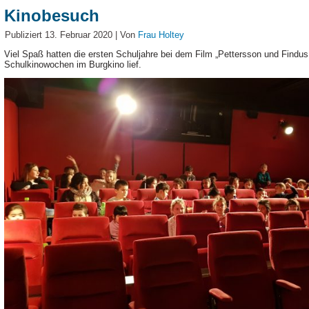
Kinobesuch
Publiziert
13. Februar 2020
|
Von
Frau Holtey
Viel Spaß hatten die ersten Schuljahre bei dem Film „Pettersson und Findus
Schulkinowochen im Burgkino lief.