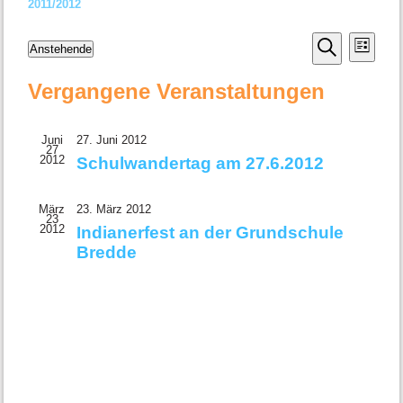
2011/2012
Veransta
Vera
Anstehende
Liste
Ansi
Datum
Suche
Suche
wählen.
Navi
Vergangene Veranstaltungen
und
Ansichte
Navigati
Juni
27. Juni 2012
27
2012
Schulwandertag am 27.6.2012
März
23. März 2012
23
2012
Indianerfest an der Grundschule
Bredde