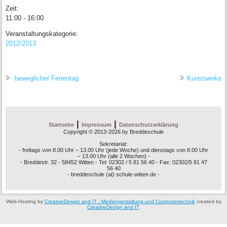
Zeit:
11:00 - 16:00
Veranstaltungskategorie:
2012/2013
beweglicher Ferientag
Kunstwerke
|
|
Startseite
Impressum
Datenschutzerklärung
Copyright © 2013-2026 by Breddeschule
Sekretariat:
- freitags von 8.00 Uhr – 13.00 Uhr (jede Woche) und dienstags von 8.00 Uhr
– 13.00 Uhr (alle 2 Wochen) -
- Breddestr. 32 - 58452 Witten - Tel: 02302 / 5 81 56 40 - Fax: 02302/5 81 47
56 40
- breddeschule (at) schule-witten.de -
Web-Hosting by
CreativeDesign and IT - Mediengestaltung und Computertechnik
created by
CreativeDesign and IT
.