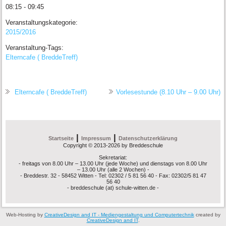
08:15 - 09:45
Veranstaltungskategorie:
2015/2016
Veranstaltung-Tags:
Elterncafe ( BreddeTreff)
Elterncafe ( BreddeTreff)
Vorlesestunde (8.10 Uhr – 9.00 Uhr)
|
|
Startseite
Impressum
Datenschutzerklärung
Copyright © 2013-2026 by Breddeschule
Sekretariat:
- freitags von 8.00 Uhr – 13.00 Uhr (jede Woche) und dienstags von 8.00 Uhr
– 13.00 Uhr (alle 2 Wochen) -
- Breddestr. 32 - 58452 Witten - Tel: 02302 / 5 81 56 40 - Fax: 02302/5 81 47
56 40
- breddeschule (at) schule-witten.de -
Web-Hosting by
CreativeDesign and IT - Mediengestaltung und Computertechnik
created by
CreativeDesign and IT
.