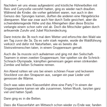
Nachdem wir uns etwas aufgewärmt und köstliche Hühnerbollen mit
Reis und Currysoße verzehrt hatten, ging es wieder nach draußen.
Während die Kinder, die vorher geklettert waren, nun auch in den
Genuss des Sprunges kamen, durften die anderen eine Hängebrücke
überqueren. Man war zwar auch hier durch Seile gesichert, aber die
schwindelerregende Höhe und das Alleingehen über diese Brücke
verlangte einem schon sehr viel ab. Doch die Mitschüler gaben durch
anfeuernde Zurufe und Jubel Rückendeckung.
Dann trotzte die 3b noch mal dem Wetter und erforschte den Wald wie
am Tag zuvor die 3a. Da es sehr stark regnete, wurde die Waldführung
verkürzt und dafür mit Naturfarben, wie es bereits die
Steinzeitmenschen taten, in einem Gruppenraum gemalt.
Auch die 3a musste sich aufwärmen und ging mit den Seilschaft-
Teamern in einen zweiten Gruppenraum; hier spielten sie die Schnick-
Schnack-Olympiade, kämpften gemeinsam gegen einen stinkenden
Zombie und ließen Schweine rennen.
Am Abend ruhten wir uns bei einem schönen Feuer und leckerem
Stockbrot von den Strapazen aus, sangen ein paar Lieder und
genossen die Wärme.
Doch was wäre eine Klassenfahrt ohne eine Party? In einem der
Gruppenräume kamen wir alle zusammen, hörten Musik, tanzten ganz
viel und hatten Spaß.
Dann ging es in die Betten.
Dass die Klassenfahrt am Mittwoch schon wieder zu Ende war, fanden