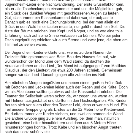
Jugendheim-Leiter eine Nachtwanderung. Der erste Gruselfaktor kam,
als er alle Taschenlampen einsammelte und uns die Möglichkeit gab,
ein Stück des dunklen Weges mit geschlossenen Augen zu laufen.
Gut, dass immer ein Klassenkamerad dabei war, der aufpasste.
Danach gab es noch eine Dschungelprüfung, bei der man allein ein
Stück in den Wald hineinlaufen musste, nur geführt durch ein Seil. Die
Äste der Bäume strichen über Kopf und Körper, und es war eine tolle
Erfahrung, sich auf seine Sinne verlassen zu können. Wie bei jeder
Dschungelprüfung erhielten wir auch Sterne und zwar jene, die oben am
Himmel zu sehen waren.
Der Jugendheim-Leiter erklärte uns, wie es zu dem Namen der
Freizeitstätte gekommen war. Beim Bau des Hauses fiel auf, wie
wunderschön der Mond über dem Wald stand; da dachten die
Verantwortlichen an das Lied „Der Mond ist aufgegangen“ von Matthias
Claudius, der den Liedtext vor etwa 200 Jahren schrieb. Gemeinsam
sangen wir das Lied. Danach gingen alle zufrieden ins Bett.
Am nächsten Morgen begrüßten uns neben einem großen Frühstück
mit Brötchen und Leckereien leider auch der Regen und die Kälte. Doch
wir als Abenteurer wollten ja etwas auf der Klassenfahrt erleben. Die
Teamer der Seilschaft waren schon da, wir zogen uns warm an, wurden
mit Helmen ausgestattet und durften in den Hochseilgarten. Alle Kinder
freuten sich vor allem über den Teamer Loki, denn er war ein Hund. Ein
Teil unserer Gruppe ging als Erstes an die 12 Meter hohe Kletterwand.
Es durften immer vier Kinder sichern, und zwei erklommen die Wand.
Die andere Gruppe ging zu einem Aufstieg, bei dem man, natürlich
gesichert, eine Leiter hinaufklettern und dann aus 5 Metern Höhe
hinunterspringen konnte. Trotz Kälte und ein bisschen Angst trauten
sich das ganz schön viele.