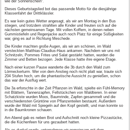
wie der Sonnenschein“.
Dieses Geburtstagslied bot das passende Motto für die diesjährige
Klassenfahrt der Drittklässler.
Es war kein gutes Wetter angesagt, als wir am Montag in den Bus
stiegen, und trotzdem strahlten alle Kinder und freuten sich auf die
nächsten gemeinsamen Tage. Mit vollen Koffern, in denen neben
Gummistiefeln und Regenjacke auch noch Platz für einige Süßigkeiten
war, ging es auf in Richtung Meschede.
Die Kinder machten große Augen, als wir am schönen, im Wald
versteckten Matthias-Claudius-Haus ankamen. Nachdem wir uns mit
Schnitzeln, Pommes Frites und Salat gestärkt hatten, wurden die
Zimmer und Betten bezogen. Jede Klasse hatte ihre eigene Etage.
Nach einer kurzen Pause wanderte die 3b durch den Wald zum
Lörmeckerturm. Wer von dem Anstieg noch nicht platt war, traute sich
204 Stufen hoch, um die phantastische Aussicht zu genießen, schon
das war der Ausflug wert.
Die 3a erforschte in der Zeit Pflanzen im Wald, spielte ein Fühl-Memory
mit Blättern, Tannenzapfen, Fellstückchen von Waldtieren. In einer
Schatzkiste wurden Moos, Baumrinde, Zapfen gesammelt und die
verschiedensten Grüntöne von Pflanzenteilen bestaunt. Außerdem
wurde der Wald mit Spiegeln auf den Kopf gestellt, und man konnte so
in die Baumkronen schauen.
Am Abend gab es neben Brot und Aufschnitt noch kleine Pizzastücke,
die die Küchenfeen für uns gezaubert hatten.
Als es dunkel wurde, unternahmen wir gemeinsam mit dem