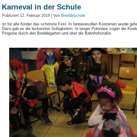
Karneval in der Schule
Publiziert
12. Februar 2018
|
Von
Breddeschule
ist für alle Kinder das schönste Fest. In fantasievollen Kostümen wurde gefei
Dazu gab es die leckersten Süßigkeiten. In langer Polonäse zogen die Kind
Pinguine durch den Breddegarten und über die Bahnhofstraße.