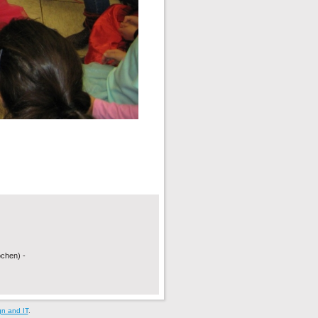
ochen) -
gn and IT
.