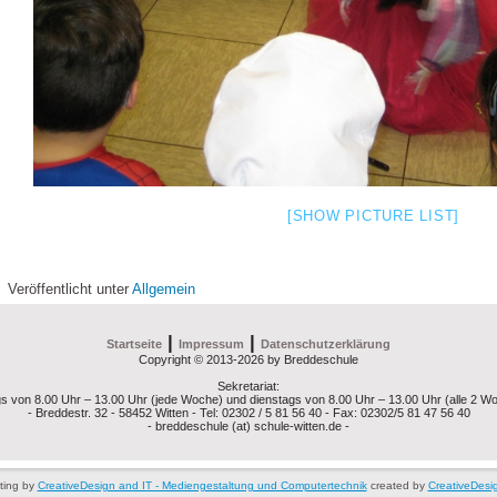
[SHOW PICTURE LIST]
Veröffentlicht unter
Allgemein
|
|
Startseite
Impressum
Datenschutzerklärung
Copyright © 2013-2026 by Breddeschule
Sekretariat:
ags von 8.00 Uhr – 13.00 Uhr (jede Woche) und dienstags von 8.00 Uhr – 13.00 Uhr (alle 2 W
- Breddestr. 32 - 58452 Witten - Tel: 02302 / 5 81 56 40 - Fax: 02302/5 81 47 56 40
- breddeschule (at) schule-witten.de -
ting by
CreativeDesign and IT - Mediengestaltung und Computertechnik
created by
CreativeDesi