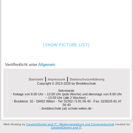
[SHOW PICTURE LIST]
Veröffentlicht unter
Allgemein
|
|
Startseite
Impressum
Datenschutzerklärung
Copyright © 2013-2026 by Breddeschule
Sekretariat:
- freitags von 8.00 Uhr – 13.00 Uhr (jede Woche) und dienstags von 8.00 Uhr
– 13.00 Uhr (alle 2 Wochen) -
- Breddestr. 32 - 58452 Witten - Tel: 02302 / 5 81 56 40 - Fax: 02302/5 81 47
56 40
- breddeschule (at) schule-witten.de -
Web-Hosting by
CreativeDesign and IT - Mediengestaltung und Computertechnik
created by
CreativeDesign and IT
.